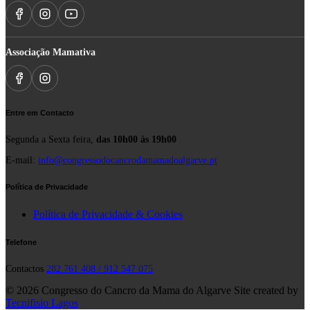
Associação Mamativa
Entre em Contacto
Segunda a Sexta feira,
das 10h00 às 19h00
E-mail:
info@congressodocancrodamamadoalgarve.pt
Política de Privacidade
Política de Privacidade & Cookies
Telefone
Contactos
282 761 408 / 912 547 075
© 2026 Congresso do Cancro da Mama do Algarve
Site created by
Tecnifisio Lagos