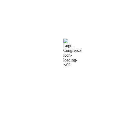
3º Congresso do
Cancro da Mama do
Algarve 2024